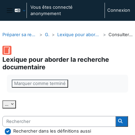
Passer au contenu principal
Vous êtes connecté
Connexion
anonymement
Panneau latéral
Préparer sa recherche documentaire
Général
Lexique pour aborder la recherche documentaire
Consulter alphabétiquement
Lexique pour aborder la recherche
documentaire
Conditions d’achèvement
Marquer comme terminé
Exporter des articles
...
Rechercher
Reche
Rechercher dans les définitions aussi