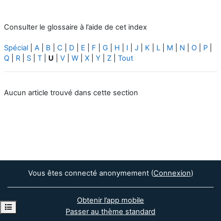
Consulter le glossaire à l’aide de cet index
Spécial
|
A
|
B
|
C
|
D
|
E
|
F
|
G
|
H
|
I
|
J
|
K
|
L
|
M
|
N
|
O
|
P
|
Q
|
R
|
S
|
T
|
U
|
V
|
W
|
X
|
Y
|
Z
|
Tout
Aucun article trouvé dans cette section
Vous êtes connecté anonymement (
Connexion
)
Obtenir l’app mobile
Ouvrir l’index du cours
Passer au thème standard