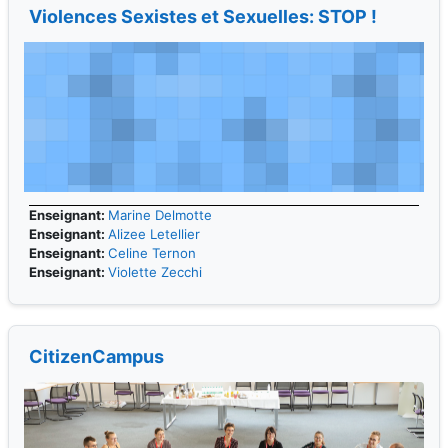
Violences Sexistes et Sexuelles: STOP !
Enseignant:
Marine Delmotte
Enseignant:
Alizee Letellier
Enseignant:
Celine Ternon
Enseignant:
Violette Zecchi
CitizenCampus