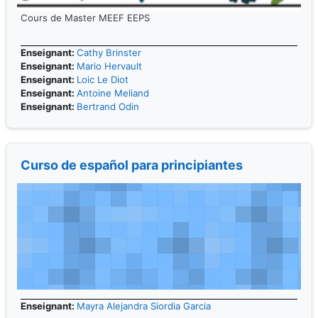
Cours de Master MEEF EEPS
Enseignant:
Cathy Brinster
Enseignant:
Mario Hervault
Enseignant:
Loic Le Diot
Enseignant:
Antoine Meliand
Enseignant:
Bertrand Odin
Curso de español para principiantes
Enseignant:
Mayra Alejandra Siordia Garcia