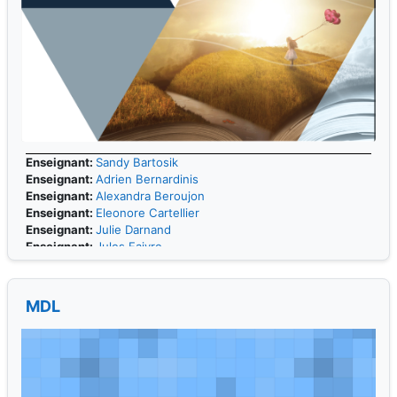
Enseignant:
Sandy Bartosik
Enseignant:
Adrien Bernardinis
Enseignant:
Alexandra Beroujon
Enseignant:
Eleonore Cartellier
Enseignant:
Julie Darnand
Enseignant:
Jules Faivre
Enseignant:
Nadi Ferchiche
Enseignant:
Laurence Garino Abel
Enseignant:
Geraldine Gregoire
MDL
Enseignant:
Sylvie Martin-Mercier
Enseignant:
Natacha Rimasson Fertin
Enseignant:
Natacha Rimasson-Fertin
Enseignant:
Laure Thibonnier-Limpek
Enseignant:
Aurélie Toque