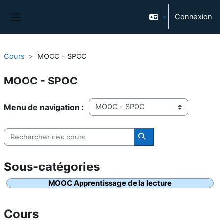
Passer au contenu principal
Connexion
Panneau latéral
Cours
MOOC - SPOC
MOOC - SPOC
Catégories de cours
Rechercher des cours
Rechercher des cours
MOOC Apprentissage de la lecture