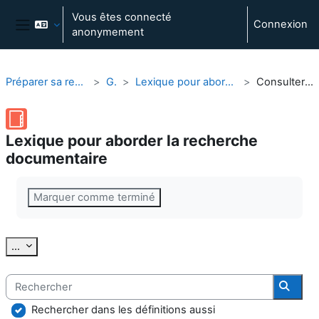
Passer au contenu principal
Vous êtes connecté
Connexion
anonymement
Panneau latéral
Préparer sa recherche documentaire
Général
Lexique pour aborder la recherche documentaire
Consulter alphabétiquement
Lexique pour aborder la recherche
documentaire
Conditions d’achèvement
Marquer comme terminé
Exporter des articles
...
Rechercher
Reche
Rechercher dans les définitions aussi