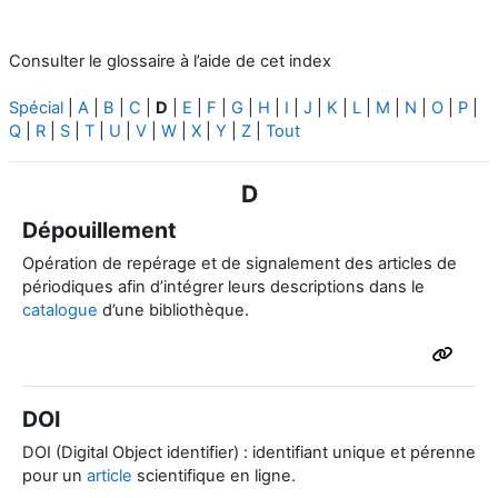
Consulter le glossaire à l’aide de cet index
Spécial
|
A
|
B
|
C
|
D
|
E
|
F
|
G
|
H
|
I
|
J
|
K
|
L
|
M
|
N
|
O
|
P
|
Q
|
R
|
S
|
T
|
U
|
V
|
W
|
X
|
Y
|
Z
|
Tout
D
Dépouillement
Opération de repérage et de signalement des articles de
périodiques afin d’intégrer leurs descriptions dans le
catalogue
d’une bibliothèque.
DOI
DOI (Digital Object identifier) : identifiant unique et pérenne
pour un
article
scientifique en ligne.