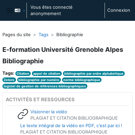
Passer au contenu principal
Vous êtes connecté
Connexion
anonymement
Panneau latéral
Pages du site
Tags
Bibliographie
E-formation Université Grenoble Alpes
Bibliographie
Tags:
Citation
appel de citation
bibliographie par ordre alphabétique
Zotero
bibliographie par numéro
norme bibliographique
logiciel de gestion de références bibliographiques
ACTIVITÉS ET RESSOURCES
Visionner la vidéo
PLAGIAT ET CITATION BIBLIOGRAPHIQUE
Le texte intégral de la vidéo en PDF, c'est par ici !
PLAGIAT ET CITATION BIBLIOGRAPHIQUE