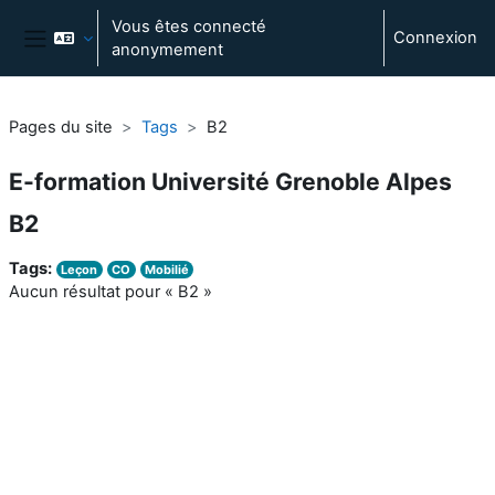
Passer au contenu principal
Vous êtes connecté
Connexion
anonymement
Panneau latéral
Pages du site
Tags
B2
E-formation Université Grenoble Alpes
B2
Tags:
Leçon
CO
Mobilié
Aucun résultat pour « B2 »