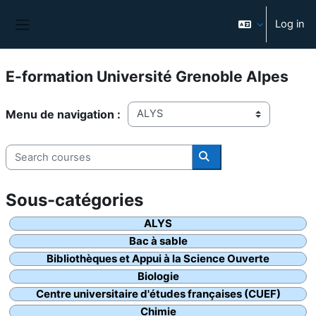
Skip to main content
Log in
Side panel
E-formation Université Grenoble Alpes
Course categories
Search courses
Search courses
ALYS
Bac à sable
Bibliothèques et Appui à la Science Ouverte
Biologie
Centre universitaire d'études françaises (CUEF)
Chimie