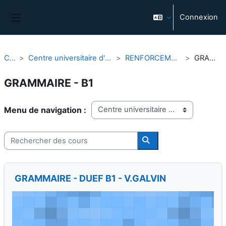
Passer au contenu principal
Connexion
Panneau latéral
Cours
Centre universitaire d'études françaises (CUEF)
RENFORCEMENT LINGUISTIQUE
GRAMMAIRE - B1
GRAMMAIRE - B1
Catégories de cours
Rechercher des cours
Rechercher des cours
GRAMMAIRE - DUEF B1 - V.GALVIN