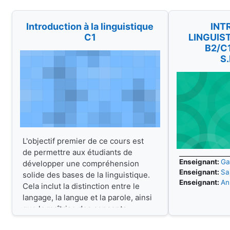
Introduction à la linguistique
INT
C1
LINGUIS
B2/C
S
L'objectif premier de ce cours est
de permettre aux étudiants de
Enseignant:
Ga
développer une compréhension
Enseignant:
Sa
solide des bases de la linguistique.
Enseignant:
An
Cela inclut la distinction entre le
langage, la langue et la parole, ainsi
que la maîtrise des concepts
fondamentaux liés au signe
Enseignant:
Christine Perego