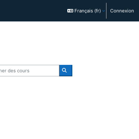
Français ‎(fr)‎
Connexion
r des cours
Rechercher des cours