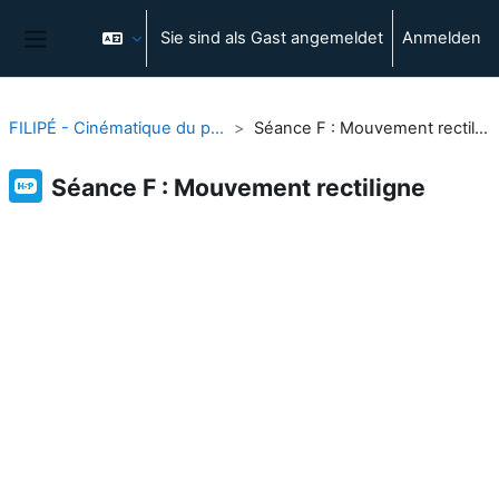
Zum Hauptinhalt
Sie sind als Gast angemeldet
Anmelden
Website-Übersicht
FILIPÉ - Cinématique du point
Séance F : Mouvement rectiligne
Séance F : Mouvement rectiligne
Abschlussbedingungen