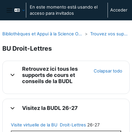
Salta al contenido principal
En este momento está usando el
Acceder
acceso para invitados
Panel lateral
Bibliothèques et Appui à la Science Ouverte
Trouvez vos supports
BU Droit-Lettres
Perfilado de sección
Retrouvez ici tous les
Colapsar todo
supports de cours et
Colapsar
conseils de la BUDL
Visitez la BUDL 26-27
Colapsar
Visite virtuelle de la BU Droit-Lettres
26-27