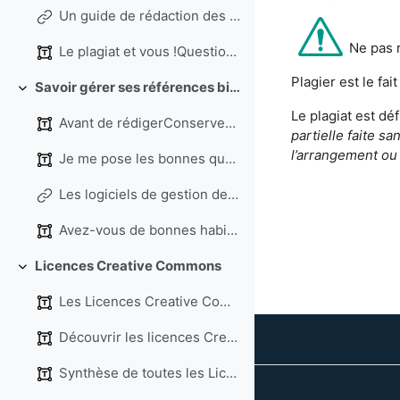
Un guide de rédaction des références bibliographiques : Rational Bibliographic
Ne pas r
Le plagiat et vous !Questions créées par PDCI rés...
Plagier est le fa
Savoir gérer ses références bibliographiques
Replier
Le plagiat est déf
Avant de rédigerConservez systématiquement la réfé...
partielle faite sa
l’arrangement ou
Je me pose les bonnes questions ! (Source Universi...
Les logiciels de gestion de références bibliographiques
Avez-vous de bonnes habitudes ? ...
Licences Creative Commons
Replier
Les Licences Creative Commons constituent un ensem...
Découvrir les licences Creative Commons en vidéo (...
Synthèse de toutes les Licences Creative Commons (...