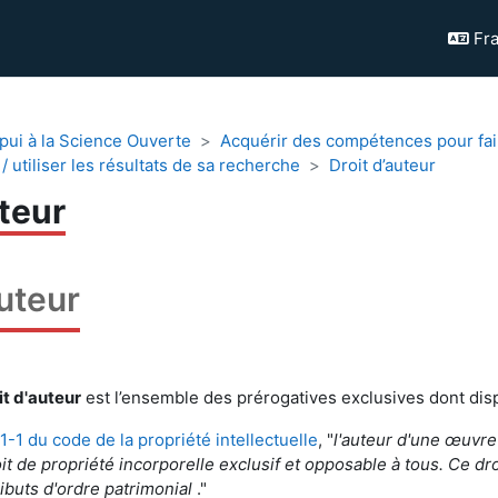
Fra
pui à la Science Ouverte
Acquérir des compétences pour fa
 / utiliser les résultats de sa recherche
Droit d’auteur
uteur
auteur
it d'auteur
est l’ensemble des prérogatives exclusives dont disp
1-1 du code de la propriété intellectuelle
, "
l
'auteur
d'une œuvre d
oit de propriété incorporelle exclusif et opposable à tous.
Ce dro
ributs d'ordre patrimonial
."