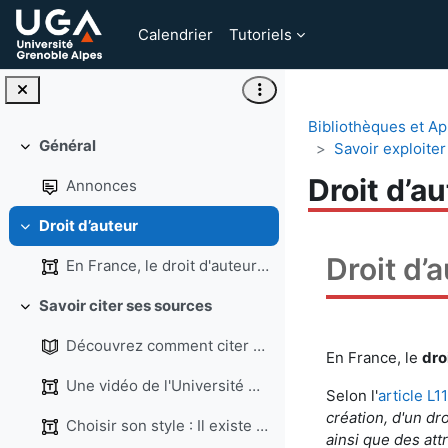
Passer au contenu principal
Calendrier
Tutoriels
Bibliothèques et Ap
Général
Savoir exploiter
Replier
Droit d’a
Annonces
Droit d’auteur
Replier
Droit d’
En France, le droit d'auteur est l’ensemble des pr...
Savoir citer ses sources
Replier
Découvrez comment citer vos sources et éviter le plagiat !
En France, le
dro
Une vidéo de l'Université Paris Saclay (1min49) po...
Selon l'
article
L11
création, d'un dr
Choisir son style : Il existe 3 grandes familles d...
ainsi que des att