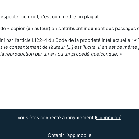
especter ce droit, c'est commettre un plagiat
it de « copier (un auteur) en s’attribuant indûment des passages
ini par l'article L122-4 du Code de la propriété intellectuelle
: «
ns le consentement de l’auteur […] est illicite. Il en est de même 
 la reproduction par un art ou un procédé quelconque. »
Vous êtes connecté anonymement (
Connexion
)
Obtenir l’app mobile