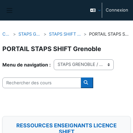
Passer au contenu principal
Connexion
Panneau latéral
Cours
STAPS GRENOBLE
STAPS SHIFT GRENOBLE
PORTAIL STAPS SHIFT Grenoble
PORTAIL STAPS SHIFT Grenoble
Catégories de cours
Rechercher des cours
Rechercher des cours
RESSOURCES ENSEIGNANTS LICENCE
SHIFT