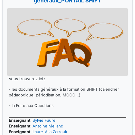
généraux_PORTAIL SHIFT
Enseignant:
Pierre Andre Pichon
Enseignant:
Laurent Rundstadler
Enseignant:
Caroline Skudder
Enseignant:
Damien Tessier
Enseignant:
David Trouilloud
Enseignant:
Caroline Visery
Vous trouverez ici :
- les documents généraux à la formation SHIFT (calendrier
pédagogique, périodisation, MCCC...)
- la Foire aux Questions
Enseignant:
Sylvie Faure
Enseignant:
Antoine Meliand
Enseignant:
Laure-Alia Zarrouk