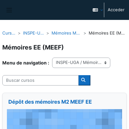
Salta al contenido principal
Acceder
Panel lateral
Cursos
INSPE-UGA
Mémoires MEEF
Mémoires EE (MEEF)
Mémoires EE (MEEF)
Categorías
Buscar cursos
Buscar cursos
Dépôt des mémoires M2 MEEF EE