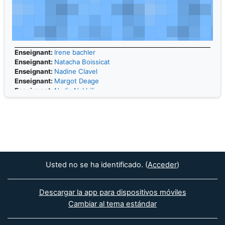
Enseignant:
Irene bachler
Enseignant:
Natacha Boissicat
Enseignant:
Nadine Clavel
Enseignant:
Margot Deage
Enseignant:
Nadia Nakhili
Enseignant:
Fernando Nunez Regueiro
Enseignant:
Cecile Nurra
Enseignant:
Sophie Romettino
Usted no se ha identificado. (
Acceder
)
Descargar la app para dispositivos móviles
Cambiar al tema estándar