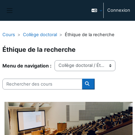
Passer au contenu principal
Connexion
Panneau latéral
Cours
Collège doctoral
Éthique de la recherche
Éthique de la recherche
Catégories de cours
Rechercher des cours
Rechercher des cours