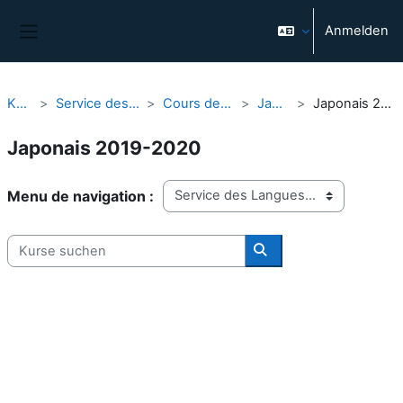
Zum Hauptinhalt
Anmelden
Website-Übersicht
Kurse
Service des Langues
Cours de langues
Japonais
Japonais 2019-2020
Japonais 2019-2020
Kursbereiche
Kurse suchen
Kurse suchen