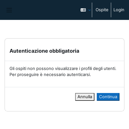
Vai al contenuto principale
Ospite
Login
Pannello laterale
Autenticazione obbligatoria
Gli ospiti non possono visualizzare i profili degli utenti.
Per proseguire è necessario autenticarsi.
Annulla
Continua