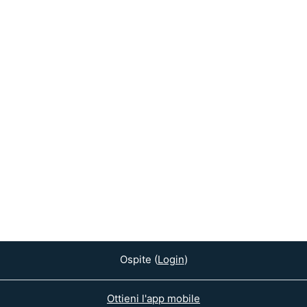
Ospite (
Login
)
Ottieni l'app mobile