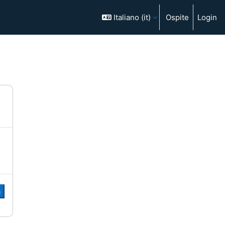
Italiano ‎(it)‎
Ospite
Login
a