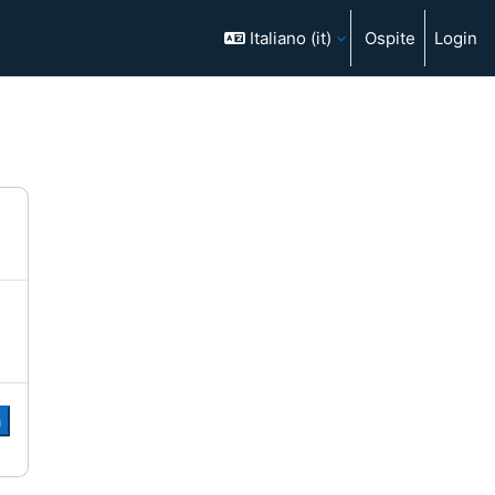
Italiano ‎(it)‎
Ospite
Login
a