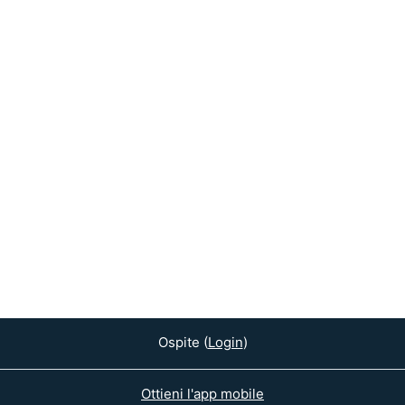
Ospite (
Login
)
Ottieni l'app mobile