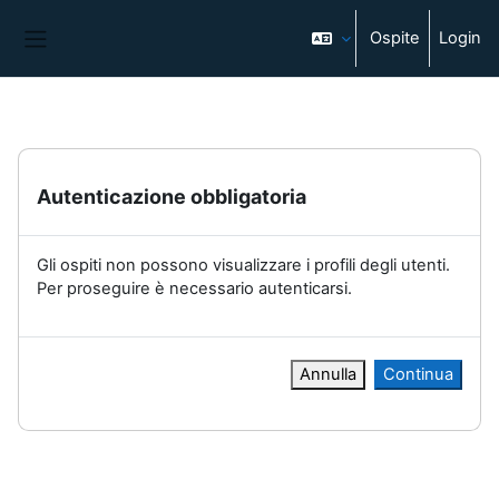
Vai al contenuto principale
Ospite
Login
Pannello laterale
Autenticazione obbligatoria
Gli ospiti non possono visualizzare i profili degli utenti.
Per proseguire è necessario autenticarsi.
Annulla
Continua