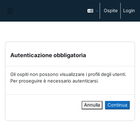
Vai al contenuto principale
Ospite
Login
Pannello laterale
Autenticazione obbligatoria
Gli ospiti non possono visualizzare i profili degli utenti.
Per proseguire è necessario autenticarsi.
Annulla
Continua