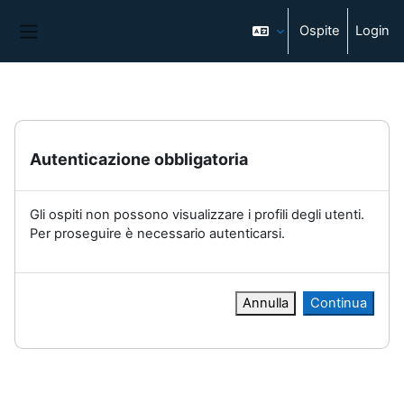
Vai al contenuto principale
Ospite
Login
Pannello laterale
Autenticazione obbligatoria
Gli ospiti non possono visualizzare i profili degli utenti.
Per proseguire è necessario autenticarsi.
Annulla
Continua