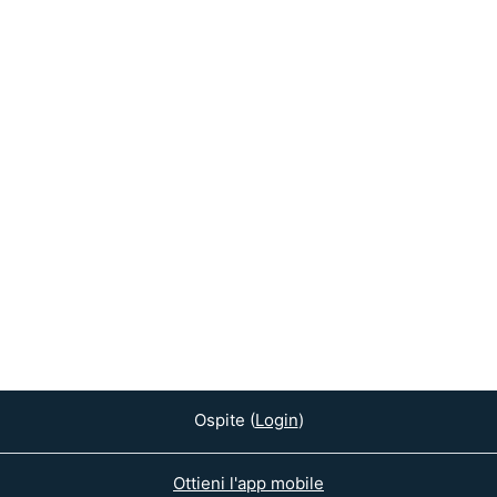
Ospite (
Login
)
Ottieni l'app mobile