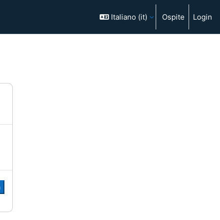
Italiano ‎(it)‎
Ospite
Login
a