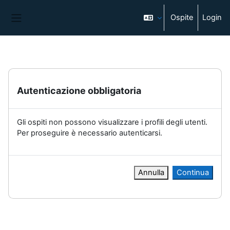
Vai al contenuto principale
Ospite
Login
Pannello laterale
Autenticazione obbligatoria
Gli ospiti non possono visualizzare i profili degli utenti.
Per proseguire è necessario autenticarsi.
Annulla
Continua