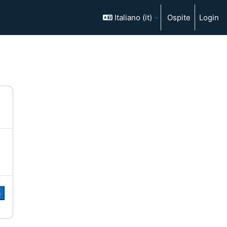
Italiano ‎(it)‎
Ospite
Login
a