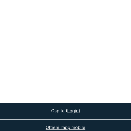
Ospite (
Login
)
Ottieni l'app mobile