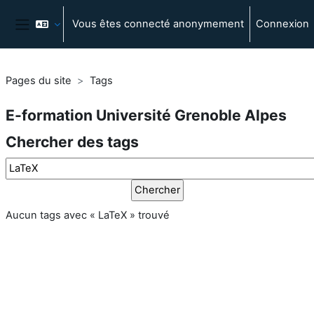
Passer au contenu principal
Vous êtes connecté anonymement
Connexion
Panneau latéral
Pages du site
Tags
E-formation Université Grenoble Alpes
Chercher des tags
Chercher des tags
Aucun tags avec « LaTeX » trouvé