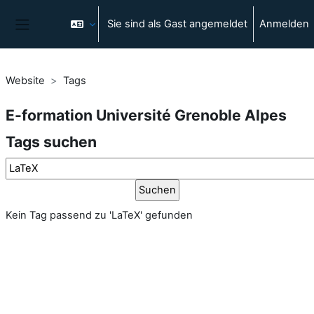
Zum Hauptinhalt
Sie sind als Gast angemeldet
Anmelden
Website-Übersicht
Website
Tags
E-formation Université Grenoble Alpes
Tags suchen
Tags suchen
Kein Tag passend zu 'LaTeX' gefunden