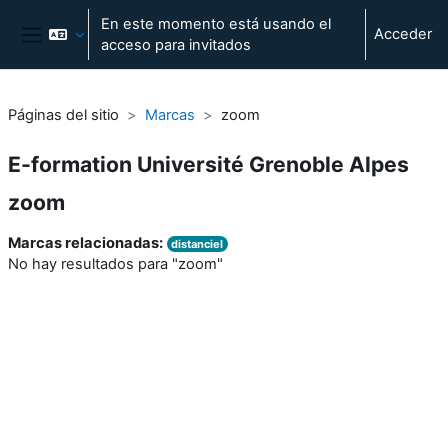
Salta al contenido principal
En este momento está usando el
Acceder
acceso para invitados
Panel lateral
Páginas del sitio
Marcas
zoom
E-formation Université Grenoble Alpes
zoom
Marcas relacionadas:
distanciel
No hay resultados para "zoom"