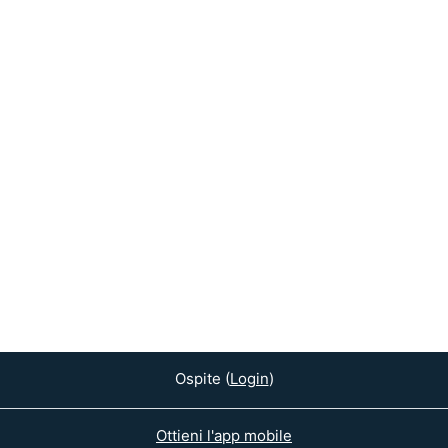
Ospite (
Login
)
Ottieni l'app mobile