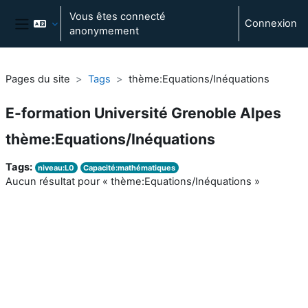
Passer au contenu principal
Vous êtes connecté
Connexion
anonymement
Panneau latéral
Pages du site
Tags
thème:Equations/Inéquations
E-formation Université Grenoble Alpes
thème:Equations/Inéquations
Tags:
niveau:L0
Capacité:mathématiques
Aucun résultat pour « thème:Equations/Inéquations »