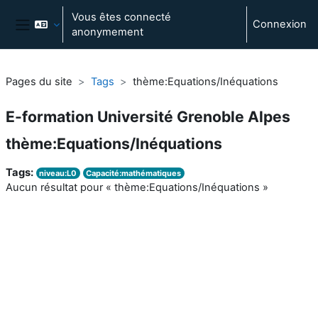
Passer au contenu principal
Vous êtes connecté
Connexion
anonymement
Panneau latéral
Pages du site
Tags
thème:Equations/Inéquations
E-formation Université Grenoble Alpes
thème:Equations/Inéquations
Tags:
niveau:L0
Capacité:mathématiques
Aucun résultat pour « thème:Equations/Inéquations »