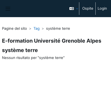
Vai al contenuto principale
Ospite
Login
Pannello laterale
Pagine del sito
Tag
système terre
E-formation Université Grenoble Alpes
système terre
Nessun risultato per "système terre"