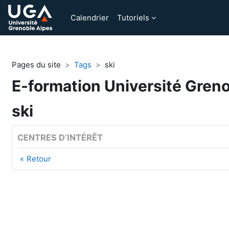
Passer au contenu principal
Calendrier
Tutoriels
Pages du site
Tags
ski
E-formation Université Gren
ski
CENTRES D’INTÉRÊT
Retour