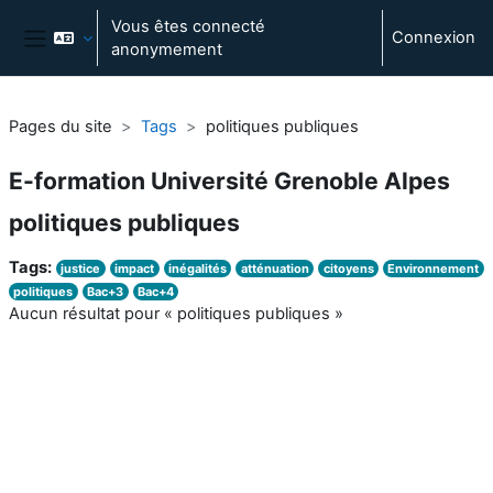
Passer au contenu principal
Vous êtes connecté
Connexion
anonymement
Panneau latéral
Pages du site
Tags
politiques publiques
E-formation Université Grenoble Alpes
politiques publiques
Tags:
justice
impact
inégalités
atténuation
citoyens
Environnement
politiques
Bac+3
Bac+4
Aucun résultat pour « politiques publiques »