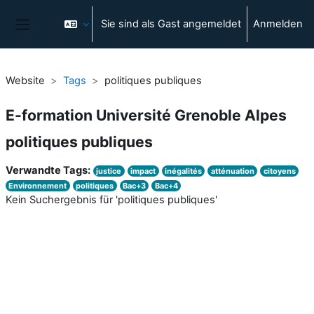
Zum Hauptinhalt
Sie sind als Gast angemeldet
Anmelden
Website-Übersicht
Website
Tags
politiques publiques
E-formation Université Grenoble Alpes
politiques publiques
Verwandte Tags:
justice
impact
inégalités
atténuation
citoyens
Environnement
politiques
Bac+3
Bac+4
Kein Suchergebnis für 'politiques publiques'