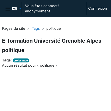
Passer au contenu principal
Vous êtes connecté
Connexion
anonymement
Panneau latéral
Pages du site
Tags
politique
E-formation Université Grenoble Alpes
politique
Tags:
croissance
Aucun résultat pour « politique »