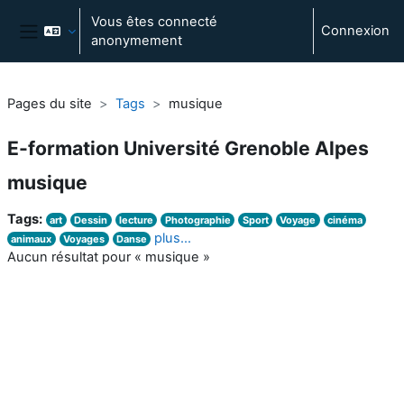
Passer au contenu principal
Vous êtes connecté
Connexion
anonymement
Panneau latéral
Pages du site
Tags
musique
E-formation Université Grenoble Alpes
musique
Tags:
art
Dessin
lecture
Photographie
Sport
Voyage
cinéma
plus…
animaux
Voyages
Danse
Aucun résultat pour « musique »