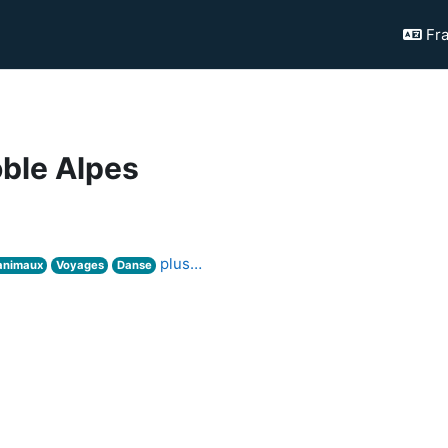
Fra
oble Alpes
plus…
animaux
Voyages
Danse