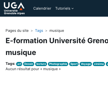
Passer au contenu principal
Calendrier
Tutoriels
Pages du site
Tags
musique
E-formation Université Gren
musique
Tags:
art
Dessin
lecture
Photographie
Sport
Voyage
cinéma
Aucun résultat pour « musique »