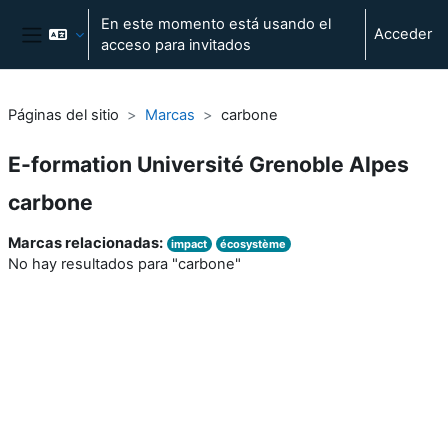
Salta al contenido principal
En este momento está usando el
Acceder
acceso para invitados
Panel lateral
Páginas del sitio
Marcas
carbone
E-formation Université Grenoble Alpes
carbone
Marcas relacionadas:
impact
écosystème
No hay resultados para "carbone"