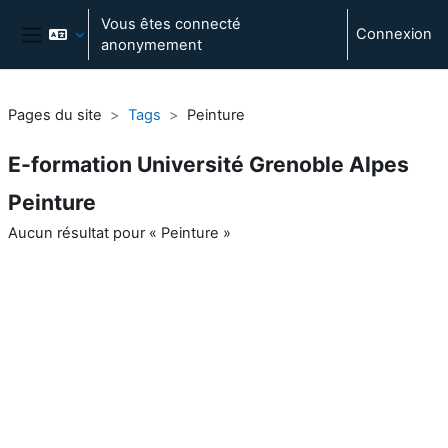
Passer au contenu principal
Vous êtes connecté
Connexion
anonymement
Panneau latéral
Pages du site
Tags
Peinture
E-formation Université Grenoble Alpes
Peinture
Aucun résultat pour « Peinture »