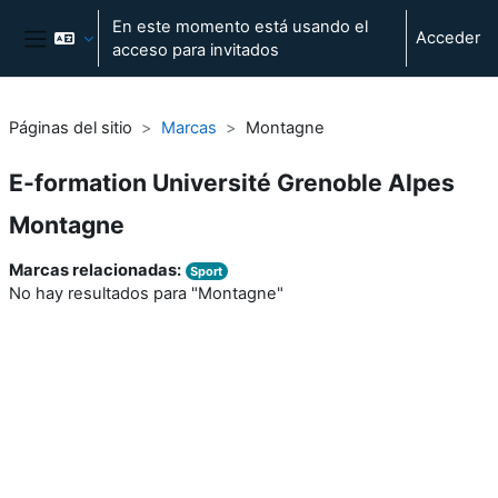
Salta al contenido principal
En este momento está usando el
Acceder
acceso para invitados
Panel lateral
Páginas del sitio
Marcas
Montagne
E-formation Université Grenoble Alpes
Montagne
Marcas relacionadas:
Sport
No hay resultados para "Montagne"