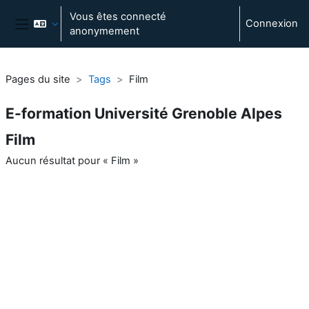
Passer au contenu principal
Vous êtes connecté
Connexion
anonymement
Panneau latéral
Pages du site
Tags
Film
E-formation Université Grenoble Alpes
Film
Aucun résultat pour « Film »