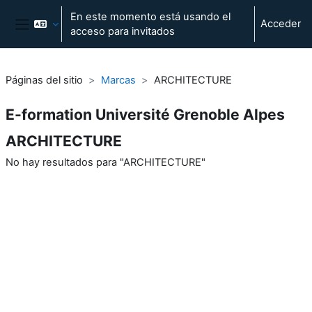
Salta al contenido principal
En este momento está usando el
Acceder
acceso para invitados
Panel lateral
Páginas del sitio
Marcas
ARCHITECTURE
E-formation Université Grenoble Alpes
ARCHITECTURE
No hay resultados para "ARCHITECTURE"