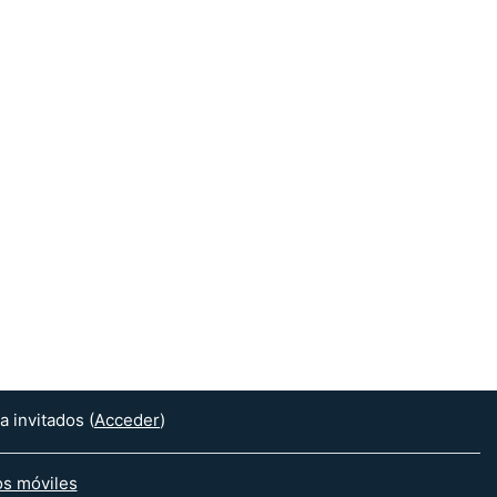
 invitados (
Acceder
)
os móviles