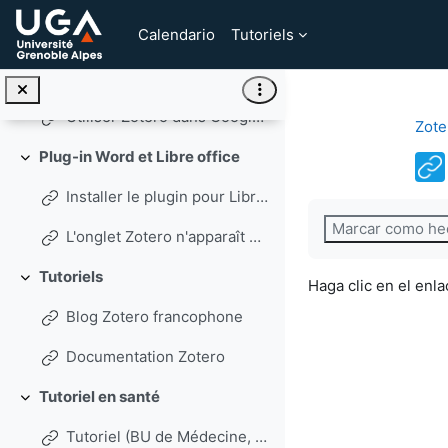
Salta al contenido principal
Calendario
Tutoriels
Editing Citation Styles (Carleton Library, 2026, english)
Google Docs et Zotero
Colapsar
Utiliser Zotero dans Google Docs (tutoriel de la BU de Limoges)
Zote
Plug-in Word et Libre office
Colapsar
Installer le plugin pour LibreOffice : problème avec Java (Tutoriel de la BU de Rennes 2, 2022)
Requisitos de fin
Marcar como he
L'onglet Zotero n'apparaît pas dans Word (Tutoriel de la BU de Limoges)
Tutoriels
Haga clic en el enl
Colapsar
Blog Zotero francophone
Documentation Zotero
Tutoriel en santé
Colapsar
Tutoriel (BU de Médecine, Université de Lausanne 03/2025)