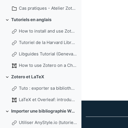
Cas pratiques - Atelier Zotero BUMP
Tutoriels en anglais
Colapsar
How to install and use Zotero (full guide) by the Berkeley Library (06/2025)
Tutoriel de la Harvard Library, 11/2023
Libguides Tutorial (Geneva Graduate Institute)
How to use Zotero on a Chromebook (No Linux requir...
Zotero et LaTeX
Colapsar
Tuto : exporter sa bibliothèque avec Better BibTex (anglais)
LaTeX et Overleaf: introduction aux outils de traitement de texte (Faculté des sciences sociales – Université Laval – 2026)
Importer une bibliographie Word dans Zotero
Colapsar
Utiliser AnyStyle.io (tutoriel de la BU de Rennes 2, 02/2023)