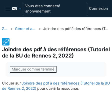
Passer au contenu principal
Vous êtes connecté
Connexion
anonymement
Panneau latéral
Zotero
Gérer et annoter les PDF
Joindre des pdf à des références (Tutoriel de la BU de Rennes 2, 2022)
Joindre des pdf à des références (Tutoriel
de la BU de Rennes 2, 2022)
Conditions d’achèvement
Marquer comme terminé
Cliquer sur
Joindre des pdf à des références (Tutoriel de la BU
de Rennes 2, 2022)
pour ouvrir la ressource.