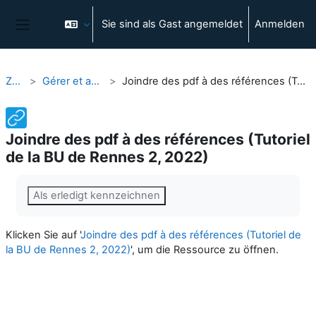
Zum Hauptinhalt
Sie sind als Gast angemeldet
Anmelden
Website-Übersicht
Zotero
Gérer et annoter les PDF
Joindre des pdf à des références (Tutoriel de la BU de Rennes 2, 2022)
Joindre des pdf à des références (Tutoriel
de la BU de Rennes 2, 2022)
Abschlussbedingungen
Als erledigt kennzeichnen
Klicken Sie auf '
Joindre des pdf à des références (Tutoriel de
la BU de Rennes 2, 2022)
', um die Ressource zu öffnen.