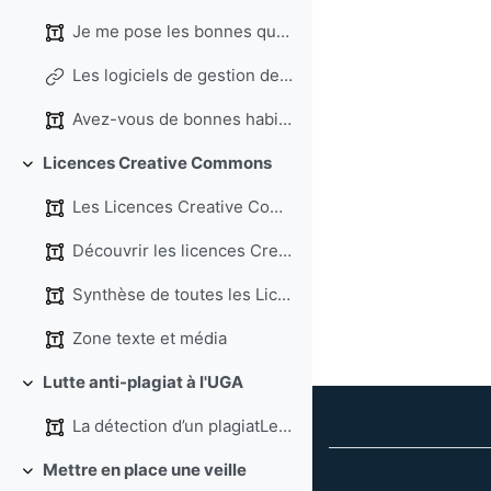
Je me pose les bonnes questions ! (Source Universi...
Les logiciels de gestion de références bibliographiques
Avez-vous de bonnes habitudes ? ...
Licences Creative Commons
Replier
Les Licences Creative Commons constituent un ensem...
Découvrir les licences Creative Commons en vidéo (...
Synthèse de toutes les Licences Creative Commons (...
Zone texte et média
Lutte anti-plagiat à l'UGA
Replier
La détection d’un plagiatLes enseignant...
Mettre en place une veille
Replier