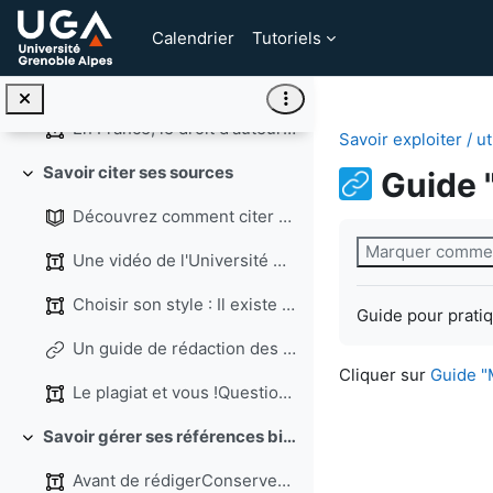
Replier
Passer au contenu principal
Calendrier
Tutoriels
Annonces
Droit d’auteur
Replier
En France, le droit d'auteur est l’ensemble des pr...
Savoir exploiter / u
Savoir citer ses sources
Guide "
Replier
Découvrez comment citer vos sources et éviter le plagiat !
Conditions d’ach
Marquer comme
Une vidéo de l'Université Paris Saclay (1min49) po...
Choisir son style : Il existe 3 grandes familles d...
Guide pour pratiqu
Un guide de rédaction des références bibliographiques : Rational Bibliographic
Cliquer sur
Guide "M
Le plagiat et vous !Questions créées par PDCI rés...
Savoir gérer ses références bibliographiques
Replier
Avant de rédigerConservez systématiquement la réfé...