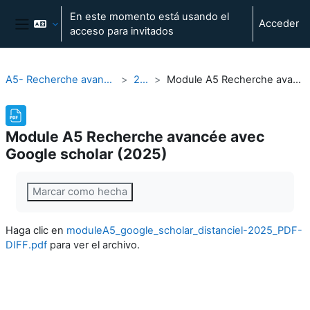
Salta al contenido principal
En este momento está usando el
Acceder
acceso para invitados
Panel lateral
A5- Recherche avancée avec Google Scholar
2024-25
Module A5 Recherche avancée avec Google scholar (2025)
Module A5 Recherche avancée avec
Google scholar (2025)
Requisitos de finalización
Marcar como hecha
Haga clic en
moduleA5_google_scholar_distanciel-2025_PDF-
DIFF.pdf
para ver el archivo.