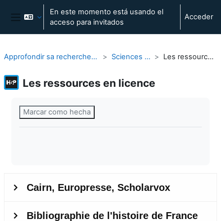
Salta al contenido principal
En este momento está usando el
Acceder
acceso para invitados
Panel lateral
Approfondir sa recherche dans sa discipline
Sciences humaines
Les ressources en licence
Les ressources en licence
Requisitos de finalización
Marcar como hecha