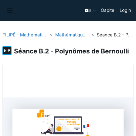
Vai al contenuto principale
Ospite
Login
Pannello laterale
FILIPÉ - Mathématiques - notions de base
Mathématiques - notions de base
Séance B.2 - Polynômes de Bernoulli
Séance B.2 - Polynômes de Bernoulli
Aggregazione dei criteri